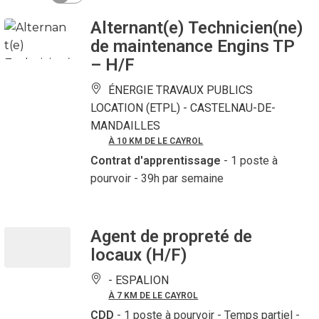
Alternant(e) Technicien(ne)
de maintenance Engins TP
– H/F
ÉNERGIE TRAVAUX PUBLICS
LOCATION (ETPL) -
CASTELNAU-DE-
MANDAILLES
À 10 KM DE LE CAYROL
Contrat d'apprentissage
- 1 poste à
pourvoir
- 39h par semaine
Agent de propreté de
locaux (H/F)
-
ESPALION
À 7 KM DE LE CAYROL
CDD
- 1 poste à pourvoir
- Temps partiel -