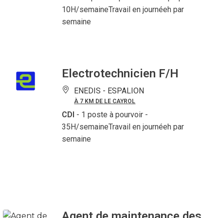
10H/semaineTravail en journéeh par
semaine
Electrotechnicien F/H
ENEDIS -
ESPALION
À 7 KM DE LE CAYROL
CDI
- 1 poste à pourvoir
-
35H/semaineTravail en journéeh par
semaine
Agent de maintenance des