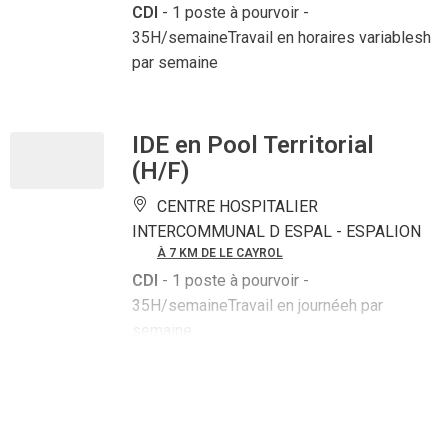
CDI
- 1 poste à pourvoir
-
35H/semaineTravail en horaires variablesh
par semaine
IDE en Pool Territorial
(H/F)
CENTRE HOSPITALIER
INTERCOMMUNAL D ESPAL -
ESPALION
À 7 KM DE LE CAYROL
CDI
- 1 poste à pourvoir
-
35H/semaineTravail en journéeh par
semaine