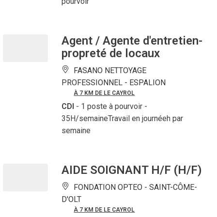
pourvoir
Agent / Agente d'entretien-
propreté de locaux
FASANO NETTOYAGE
PROFESSIONNEL -
ESPALION
À 7 KM DE LE CAYROL
CDI
- 1 poste à pourvoir
-
35H/semaineTravail en journéeh par
semaine
AIDE SOIGNANT H/F (H/F)
FONDATION OPTEO -
SAINT-CÔME-
D'OLT
À 7 KM DE LE CAYROL