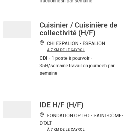
fractionnésh par semaine
Cuisinier / Cuisinière de
collectivité (H/F)
CHI ESPALION -
ESPALION
À 7 KM DE LE CAYROL
CDI
- 1 poste à pourvoir
-
35H/semaineTravail en journéeh par
semaine
IDE H/F (H/F)
FONDATION OPTEO -
SAINT-CÔME-
D'OLT
À 7 KM DE LE CAYROL